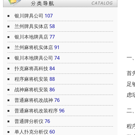
银川牌具公司
107
兰州牌具实体店
58
银川本地牌具店
77
兰州麻将机实体店
91
一
银川本地牌具公司
74
扑克麻将高科技
84
首
程序麻将机安装
88
足
战神麻将机安装
86
虑
普通麻将机改战神
76
二
普通麻将机改装程序
96
普通牌分析仪
76
程
单人扑克分析仪
60