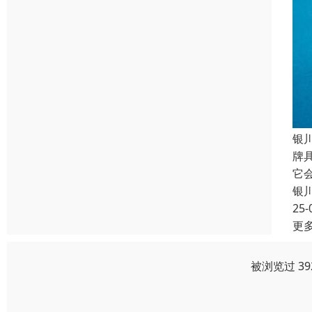
银
牌
它
银
25-
更
被浏览过 3