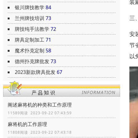
装
银川牌技教学
84
三
兰州牌技培训
73
牌技纯手法教学
72
安
牌具定制加工
71
节
魔术扑克定制
58
以
德州扑克牌批发
73
2023新款牌具批发
67
阐述麻将机的种类和工作原理
11589阅读 2023-09-22 07:43:59
麻将机的工作原理
11808阅读 2023-09-22 07:43:18